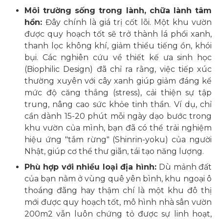
Môi trường sống trong lành, chữa lành tâm
hồn:
Đây chính là giá trị cốt lõi. Một khu vườn
được quy hoạch tốt sẽ trở thành lá phổi xanh,
thanh lọc không khí, giảm thiểu tiếng ồn, khói
bụi. Các nghiên cứu về thiết kế ưa sinh học
(Biophilic Design) đã chỉ ra rằng, việc tiếp xúc
thường xuyên với cây xanh giúp giảm đáng kể
mức độ căng thẳng (stress), cải thiện sự tập
trung, nâng cao sức khỏe tinh thần. Ví dụ, chỉ
cần dành 15-20 phút mỗi ngày dạo bước trong
khu vườn của mình, bạn đã có thể trải nghiệm
hiệu ứng "tắm rừng" (Shinrin-yoku) của người
Nhật, giúp cơ thể thư giãn, tái tạo năng lượng.
Phù hợp với nhiều loại địa hình:
Dù mảnh đất
của bạn nằm ở vùng quê yên bình, khu ngoại ô
thoáng đãng hay thậm chí là một khu đô thị
mới được quy hoạch tốt, mô hình nhà sân vườn
200m2 vẫn luôn chứng tỏ được sự linh hoạt,