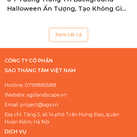
Halloween Ấn Tượng, Tạo Không Gian
Ma Mị
Xem tất cả
CÔNG TY CỔ PHẦN
SAO THÁNG TÁM VIỆT NAM
Hotline: 0799885588
Website: agslandscape.vn
Email: project@ags.vn
Địa chỉ: Tầng 5, số 14 phố Trần Hưng Đạo, quận
Hoàn Kiếm, Hà Nội
DỊCH VỤ