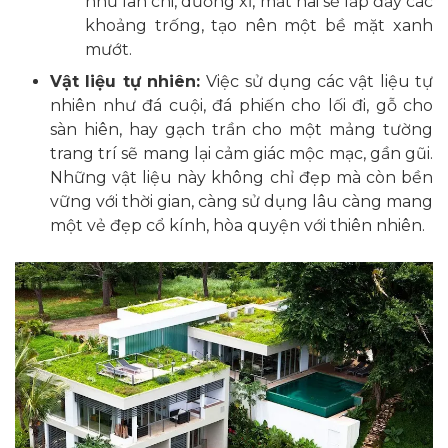
như lan chi, dương xỉ, mắt nai sẽ lấp đầy các
khoảng trống, tạo nên một bề mặt xanh
mướt.
Vật liệu tự nhiên:
Việc sử dụng các vật liệu tự
nhiên như đá cuội, đá phiến cho lối đi, gỗ cho
sàn hiên, hay gạch trần cho một mảng tường
trang trí sẽ mang lại cảm giác mộc mạc, gần gũi.
Những vật liệu này không chỉ đẹp mà còn bền
vững với thời gian, càng sử dụng lâu càng mang
một vẻ đẹp cổ kính, hòa quyện với thiên nhiên.