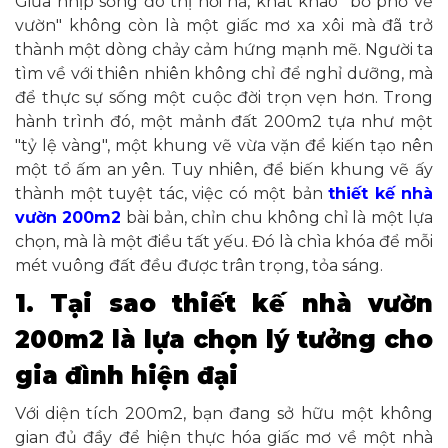
Giữa nhịp sống đô thị hối hả, khát khao "bỏ phố về
vườn" không còn là một giấc mơ xa xôi mà đã trở
thành một dòng chảy cảm hứng mạnh mẽ. Người ta
tìm về với thiên nhiên không chỉ để nghỉ dưỡng, mà
để thực sự sống một cuộc đời trọn vẹn hơn. Trong
hành trình đó, một mảnh đất 200m2 tựa như một
"tỷ lệ vàng", một khung vẽ vừa vặn để kiến tạo nên
một tổ ấm an yên. Tuy nhiên, để biến khung vẽ ấy
thành một tuyệt tác, việc có một bản
thiết kế nhà
vườn 200m2
bài bản, chỉn chu không chỉ là một lựa
chọn, mà là một điều tất yếu. Đó là chìa khóa để mỗi
mét vuông đất đều được trân trọng, tỏa sáng.
1. Tại sao thiết kế nhà vườn
200m2 là lựa chọn lý tưởng cho
gia đình hiện đại
Với diện tích 200m2, bạn đang sở hữu một không
gian đủ đầy để hiện thực hóa giấc mơ về một nhà