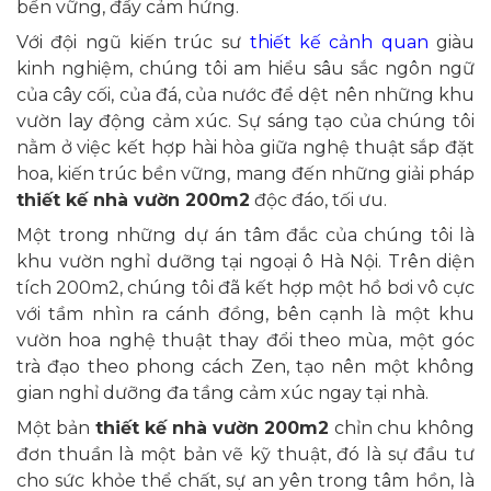
bền vững, đầy cảm hứng.
Với đội ngũ kiến trúc sư
thiết kế cảnh quan
giàu
kinh nghiệm, chúng tôi am hiểu sâu sắc ngôn ngữ
của cây cối, của đá, của nước để dệt nên những khu
vườn lay động cảm xúc. Sự sáng tạo của chúng tôi
nằm ở việc kết hợp hài hòa giữa nghệ thuật sắp đặt
hoa, kiến trúc bền vững, mang đến những giải pháp
thiết kế nhà vườn 200m2
độc đáo, tối ưu.
Một trong những dự án tâm đắc của chúng tôi là
khu vườn nghỉ dưỡng tại ngoại ô Hà Nội. Trên diện
tích 200m2, chúng tôi đã kết hợp một hồ bơi vô cực
với tầm nhìn ra cánh đồng, bên cạnh là một khu
vườn hoa nghệ thuật thay đổi theo mùa, một góc
trà đạo theo phong cách Zen, tạo nên một không
gian nghỉ dưỡng đa tầng cảm xúc ngay tại nhà.
Một bản
thiết kế nhà vườn 200m2
chỉn chu không
đơn thuần là một bản vẽ kỹ thuật, đó là sự đầu tư
cho sức khỏe thể chất, sự an yên trong tâm hồn, là