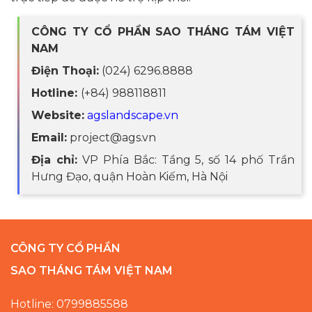
CÔNG TY CỔ PHẦN SAO THÁNG TÁM VIỆT
NAM
Điện Thoại:
(024) 6296.8888
Hotline:
(+84) 988118811
Website:
agslandscape.vn
Email:
project@ags.vn
Địa chỉ:
VP Phía Bắc: Tầng 5, số 14 phố Trần
Hưng Đạo, quận Hoàn Kiếm, Hà Nội
CÔNG TY CỔ PHẦN
SAO THÁNG TÁM VIỆT NAM
Hotline: 0799885588