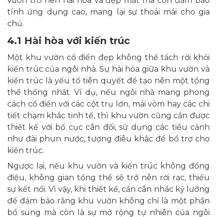
vườn trở nên hài hòa và đẹp mắt mà còn đảm bảo
tính ứng dụng cao, mang lại sự thoải mái cho gia
chủ.
4.1 Hài hòa với kiến trúc
Một khu vườn cổ điển đẹp không thể tách rời khỏi
kiến trúc của ngôi nhà. Sự hài hòa giữa khu vườn và
kiến trúc là yếu tố tiên quyết để tạo nên một tổng
thể thống nhất. Ví dụ, nếu ngôi nhà mang phong
cách cổ điển với các cột trụ lớn, mái vòm hay các chi
tiết chạm khắc tinh tế, thì khu vườn cũng cần được
thiết kế với bố cục cân đối, sử dụng các tiểu cảnh
như đài phun nước, tượng điêu khắc để bổ trợ cho
kiến trúc.
Ngược lại, nếu khu vườn và kiến trúc không đồng
điệu, không gian tổng thể sẽ trở nên rời rạc, thiếu
sự kết nối. Vì vậy, khi thiết kế, cần cân nhắc kỹ lưỡng
để đảm bảo rằng khu vườn không chỉ là một phần
bổ sung mà còn là sự mở rộng tự nhiên của ngôi