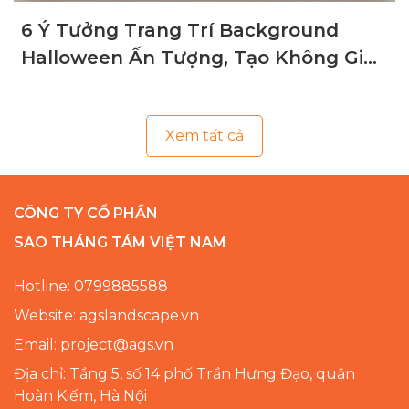
6 Ý Tưởng Trang Trí Background
Halloween Ấn Tượng, Tạo Không Gian
Ma Mị
Xem tất cả
CÔNG TY CỔ PHẦN
SAO THÁNG TÁM VIỆT NAM
Hotline: 0799885588
Website: agslandscape.vn
Email: project@ags.vn
Địa chỉ: Tầng 5, số 14 phố Trần Hưng Đạo, quận
Hoàn Kiếm, Hà Nội