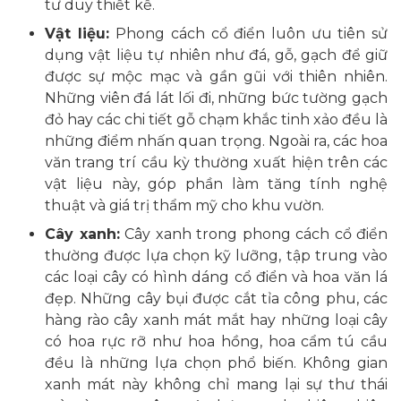
tư duy thiết kế.
Vật liệu:
Phong cách cổ điển luôn ưu tiên sử
dụng vật liệu tự nhiên như đá, gỗ, gạch để giữ
được sự mộc mạc và gần gũi với thiên nhiên.
Những viên đá lát lối đi, những bức tường gạch
đỏ hay các chi tiết gỗ chạm khắc tinh xảo đều là
những điểm nhấn quan trọng. Ngoài ra, các hoa
văn trang trí cầu kỳ thường xuất hiện trên các
vật liệu này, góp phần làm tăng tính nghệ
thuật và giá trị thẩm mỹ cho khu vườn.
Cây xanh:
Cây xanh trong phong cách cổ điển
thường được lựa chọn kỹ lưỡng, tập trung vào
các loại cây có hình dáng cổ điển và hoa văn lá
đẹp. Những cây bụi được cắt tỉa công phu, các
hàng rào cây xanh mát mắt hay những loại cây
có hoa rực rỡ như hoa hồng, hoa cẩm tú cầu
đều là những lựa chọn phổ biến. Không gian
xanh mát này không chỉ mang lại sự thư thái