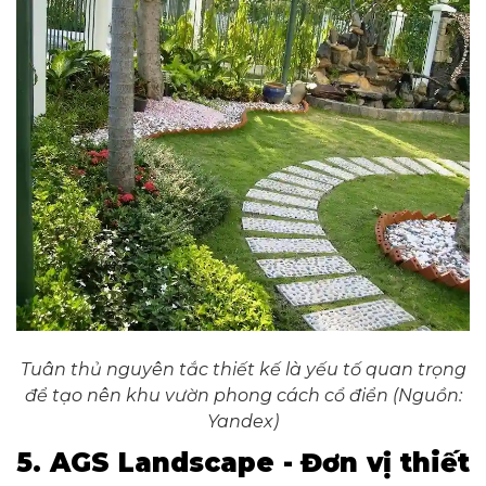
Tuân thủ nguyên tắc thiết kế là yếu tố quan trọng
để tạo nên khu vườn phong cách cổ điển (Nguồn:
Yandex)
5. AGS Landscape - Đơn vị thiết