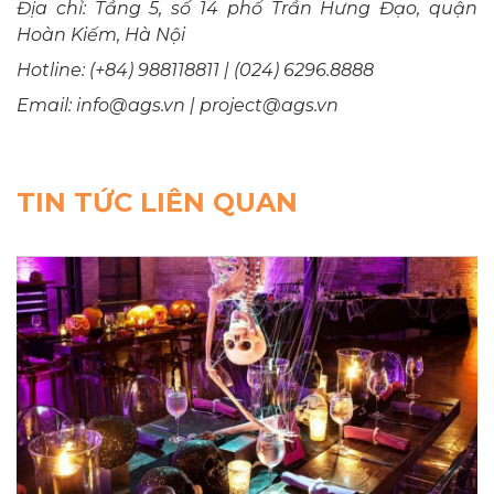
Địa chỉ: Tầng 5, số 14 phố Trần Hưng Đạo, quận
Hoàn Kiếm, Hà Nội
Hotline: (+84) 988118811 | (024) 6296.8888
Email: info@ags.vn | project@ags.vn
TIN TỨC LIÊN QUAN