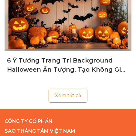
6 Ý Tưởng Trang Trí Background
Halloween Ấn Tượng, Tạo Không Gian
Ma Mị
Xem tất cả
CÔNG TY CỔ PHẦN
SAO THÁNG TÁM VIỆT NAM