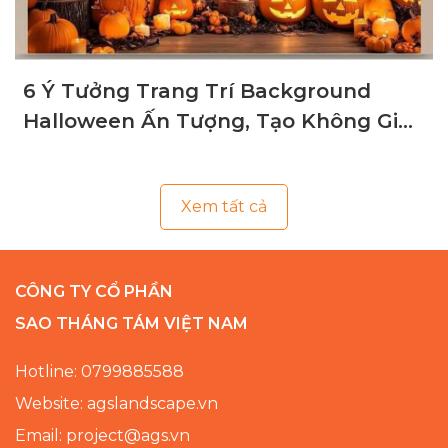
6 Ý Tưởng Trang Trí Background
Halloween Ấn Tượng, Tạo Không Gian
Ma Mị
Xem tất cả
CÔNG TY CỔ PHẦN
SAO THÁNG TÁM VIỆT NAM
Hotline: 0799885588
Website: agslandscape.vn
Email: project@ags.vn