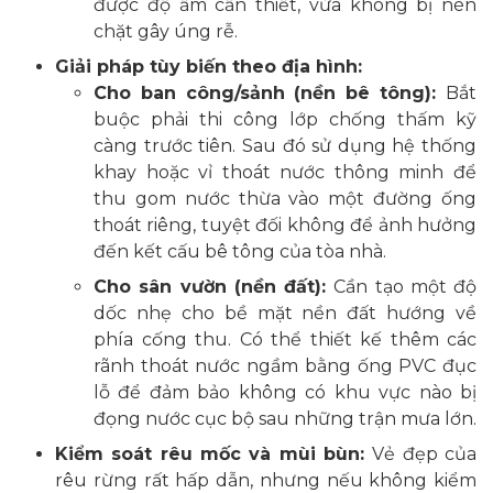
được độ ẩm cần thiết, vừa không bị nén
chặt gây úng rễ.
Giải pháp tùy biến theo địa hình:
Cho ban công/sảnh (nền bê tông):
Bắt
buộc phải thi công lớp chống thấm kỹ
càng trước tiên. Sau đó sử dụng hệ thống
khay hoặc vỉ thoát nước thông minh để
thu gom nước thừa vào một đường ống
thoát riêng, tuyệt đối không để ảnh hưởng
đến kết cấu bê tông của tòa nhà.
Cho sân vườn (nền đất):
Cần tạo một độ
dốc nhẹ cho bề mặt nền đất hướng về
phía cống thu. Có thể thiết kế thêm các
rãnh thoát nước ngầm bằng ống PVC đục
lỗ để đảm bảo không có khu vực nào bị
đọng nước cục bộ sau những trận mưa lớn.
Kiểm soát rêu mốc và mùi bùn:
Vẻ đẹp của
rêu rừng rất hấp dẫn, nhưng nếu không kiểm