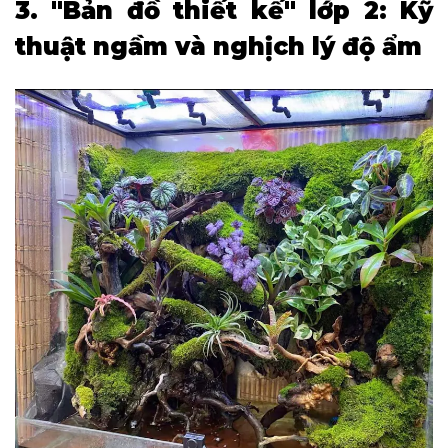
3. "Bản đồ thiết kế" lớp 2: Kỹ
thuật ngầm và nghịch lý độ ẩm