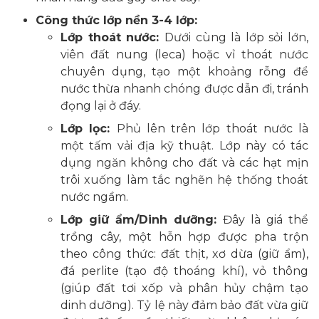
Công thức lớp nền 3-4 lớp:
Lớp thoát nước:
Dưới cùng là lớp sỏi lớn,
viên đất nung (leca) hoặc vỉ thoát nước
chuyên dụng, tạo một khoảng rỗng để
nước thừa nhanh chóng được dẫn đi, tránh
đọng lại ở đáy.
Lớp lọc:
Phủ lên trên lớp thoát nước là
một tấm vải địa kỹ thuật. Lớp này có tác
dụng ngăn không cho đất và các hạt mịn
trôi xuống làm tắc nghẽn hệ thống thoát
nước ngầm.
Lớp giữ ẩm/Dinh dưỡng:
Đây là giá thể
trồng cây, một hỗn hợp được pha trộn
theo công thức: đất thịt, xơ dừa (giữ ẩm),
đá perlite (tạo độ thoáng khí), vỏ thông
(giúp đất tơi xốp và phân hủy chậm tạo
dinh dưỡng). Tỷ lệ này đảm bảo đất vừa giữ