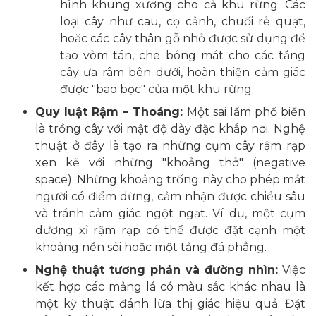
hình khung xương cho cả khu rừng. Các
loại cây như cau, cọ cảnh, chuối rẻ quạt,
hoặc các cây thân gỗ nhỏ được sử dụng để
tạo vòm tán, che bóng mát cho các tầng
cây ưa râm bên dưới, hoàn thiện cảm giác
được "bao bọc" của một khu rừng.
Quy luật Rậm – Thoáng:
Một sai lầm phổ biến
là trồng cây với mật độ dày đặc khắp nơi. Nghệ
thuật ở đây là tạo ra những cụm cây rậm rạp
xen kẽ với những "khoảng thở" (negative
space). Những khoảng trống này cho phép mắt
người có điểm dừng, cảm nhận được chiều sâu
và tránh cảm giác ngột ngạt. Ví dụ, một cụm
dương xỉ rậm rạp có thể được đặt cạnh một
khoảng nền sỏi hoặc một tảng đá phẳng.
Nghệ thuật tương phản và đường nhìn:
Việc
kết hợp các mảng lá có màu sắc khác nhau là
một kỹ thuật đánh lừa thị giác hiệu quả. Đặt