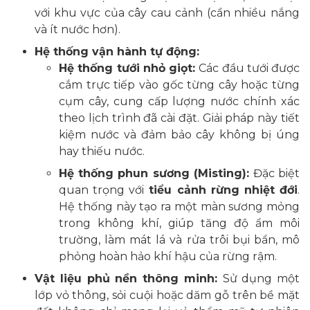
với khu vực của cây cau cảnh (cần nhiều nắng
và ít nước hơn).
Hệ thống vận hành tự động:
Hệ thống tưới nhỏ giọt:
Các đầu tưới được
cắm trực tiếp vào gốc từng cây hoặc từng
cụm cây, cung cấp lượng nước chính xác
theo lịch trình đã cài đặt. Giải pháp này tiết
kiệm nước và đảm bảo cây không bị úng
hay thiếu nước.
Hệ thống phun sương (Misting):
Đặc biệt
quan trọng với
tiểu cảnh rừng nhiệt đới
.
Hệ thống này tạo ra một màn sương mỏng
trong không khí, giúp tăng độ ẩm môi
trường, làm mát lá và rửa trôi bụi bẩn, mô
phỏng hoàn hảo khí hậu của rừng rậm.
Vật liệu phủ nền thông minh:
Sử dụng một
lớp vỏ thông, sỏi cuội hoặc dăm gỗ trên bề mặt