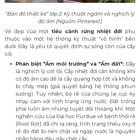
"Bản đồ thiết kế" lớp 2: Kỹ thuật ngầm và nghịch lý
độ ẩm (Nguồn: Pinterest)
Vẻ đẹp của một
tiểu cảnh rừng nhiệt đới
phụ
thuộc vào một hệ thống kỹ thuật "vô hình" bên
dưới. Đây là yếu tố quyết định sự sống còn của cây
cối.
Phân biệt "Ẩm môi trường" và "Ẩm đất":
Đây
là nghịch lý cốt lõi. Cây nhiệt đới cần không khí
có độ ẩm cao để lá cây quang hợp tốt và không
bị cháy mép (giải quyết bằng hệ thống phun
sương). Tuy nhiên, bộ rễ của chúng lại cực kỳ
nhạy cảm với tình trạng úng nước. Đất trồng
phải luôn ẩm nhưng tuyệt đối thoáng khí. Một
nghiên cứu của Đại học Purdue về bệnh thối rễ
(Root Rot) đã chỉ ra rằng, tình trạng thiếu oxy ở
rễ do đất bị nén chặt và ngập nước là nguyên
nhân hàng đầu gây chết cây.