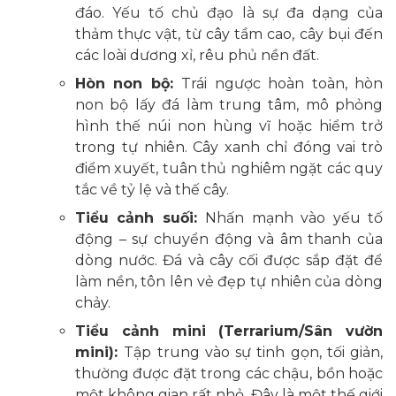
đáo. Yếu tố chủ đạo là sự đa dạng của
thảm thực vật, từ cây tầm cao, cây bụi đến
các loài dương xỉ, rêu phủ nền đất.
Hòn non bộ:
Trái ngược hoàn toàn, hòn
non bộ lấy đá làm trung tâm, mô phỏng
hình thế núi non hùng vĩ hoặc hiểm trở
trong tự nhiên. Cây xanh chỉ đóng vai trò
điểm xuyết, tuân thủ nghiêm ngặt các quy
tắc về tỷ lệ và thế cây.
Tiểu cảnh suối:
Nhấn mạnh vào yếu tố
động – sự chuyển động và âm thanh của
dòng nước. Đá và cây cối được sắp đặt để
làm nền, tôn lên vẻ đẹp tự nhiên của dòng
chảy.
Tiểu cảnh mini (Terrarium/Sân vườn
mini):
Tập trung vào sự tinh gọn, tối giản,
thường được đặt trong các chậu, bồn hoặc
một không gian rất nhỏ. Đây là một thế giới