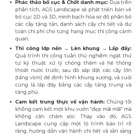
Phác thảo bố cục & Chốt danh mục:
Dựa trên
phân tích, AGS Landscape sẽ phát triển bản vẽ
bố cục 2D và 3D, minh bạch hóa sơ đồ phân bổ
các cây tầng tán, danh sách cây chi tiết và dự
toán chi phí cho từng hạng mục thi công cảnh
quan.
Thi công lớp nền → Lên khung → Lấp đầy:
Quá trình thi công tuân thủ nghiêm ngặt thứ
tự kỹ thuật: xử lý chống thấm và hệ thống
thoát nước trước, sau đó sắp đặt các cây lớn
(tầng vòm) để định hình khung xương, và cuối
cùng là lấp đầy bằng các cây tầng trung và
tầng phủ.
Cam kết trung thực về vận hành:
Chúng tôi
không cam kết một khu vườn "đẹp mãi mãi" mà
không cần chăm sóc. Thay vào đó, AGS
Landscape cung cấp một lộ trình bảo trì rõ
ràng, hướng dẫn vận hành chi tiết và sẵn sàng