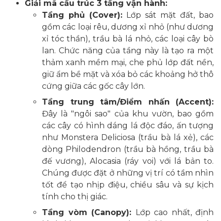
Giải mã cấu trúc 3 tầng vận hành:
Tầng phủ (Cover):
Lớp sát mặt đất, bao
gồm các loại rêu, dương xỉ nhỏ (như dương
xỉ tóc thần), trầu bà lá nhỏ, các loại cây bò
lan. Chức năng của tầng này là tạo ra một
thảm xanh mềm mại, che phủ lớp đất nền,
giữ ẩm bề mặt và xóa bỏ các khoảng hở thô
cứng giữa các gốc cây lớn.
Tầng trung tâm/Điểm nhấn (Accent):
Đây là "ngôi sao" của khu vườn, bao gồm
các cây có hình dáng lá độc đáo, ấn tượng
như Monstera Deliciosa (trầu bà lá xẻ), các
dòng Philodendron (trầu bà hồng, trầu bà
đế vương), Alocasia (ráy voi) với lá bản to.
Chúng được đặt ở những vị trí có tầm nhìn
tốt để tạo nhịp điệu, chiều sâu và sự kịch
tính cho thị giác.
Tầng vòm (Canopy):
Lớp cao nhất, định