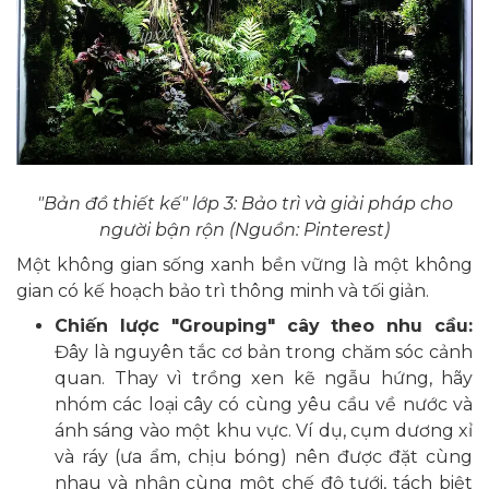
"Bản đồ thiết kế" lớp 3: Bảo trì và giải pháp cho
người bận rộn (Nguồn: Pinterest)
Một không gian sống xanh bền vững là một không
gian có kế hoạch bảo trì thông minh và tối giản.
Chiến lược "Grouping" cây theo nhu cầu:
Đây là nguyên tắc cơ bản trong chăm sóc cảnh
quan. Thay vì trồng xen kẽ ngẫu hứng, hãy
nhóm các loại cây có cùng yêu cầu về nước và
ánh sáng vào một khu vực. Ví dụ, cụm dương xỉ
và ráy (ưa ẩm, chịu bóng) nên được đặt cùng
nhau và nhận cùng một chế độ tưới, tách biệt