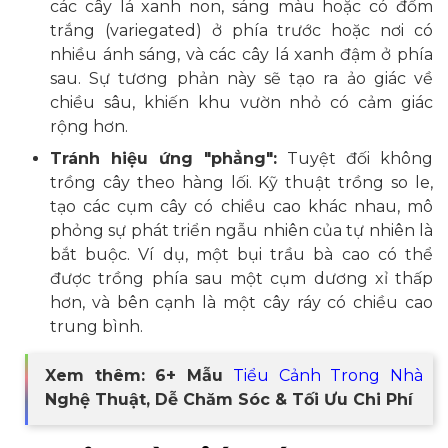
các cây lá xanh non, sáng màu hoặc có đốm
trắng (variegated) ở phía trước hoặc nơi có
nhiều ánh sáng, và các cây lá xanh đậm ở phía
sau. Sự tương phản này sẽ tạo ra ảo giác về
chiều sâu, khiến khu vườn nhỏ có cảm giác
rộng hơn.
Tránh hiệu ứng "phẳng":
Tuyệt đối không
trồng cây theo hàng lối. Kỹ thuật trồng so le,
tạo các cụm cây có chiều cao khác nhau, mô
phỏng sự phát triển ngẫu nhiên của tự nhiên là
bắt buộc. Ví dụ, một bụi trầu bà cao có thể
được trồng phía sau một cụm dương xỉ thấp
hơn, và bên cạnh là một cây ráy có chiều cao
trung bình.
Xem thêm: 6+ Mẫu
Tiểu Cảnh Trong Nhà
Nghệ Thuật, Dễ Chăm Sóc & Tối Ưu Chi Phí