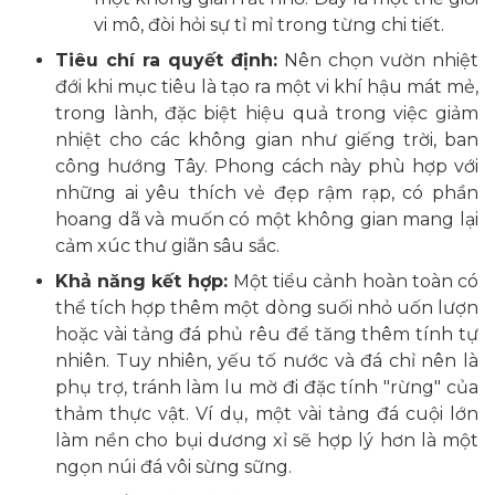
vi mô, đòi hỏi sự tỉ mỉ trong từng chi tiết.
Tiêu chí ra quyết định:
Nên chọn vườn nhiệt
đới khi mục tiêu là tạo ra một vi khí hậu mát mẻ,
trong lành, đặc biệt hiệu quả trong việc giảm
nhiệt cho các không gian như giếng trời, ban
công hướng Tây. Phong cách này phù hợp với
những ai yêu thích vẻ đẹp rậm rạp, có phần
hoang dã và muốn có một không gian mang lại
cảm xúc thư giãn sâu sắc.
Khả năng kết hợp:
Một tiểu cảnh hoàn toàn có
thể tích hợp thêm một dòng suối nhỏ uốn lượn
hoặc vài tảng đá phủ rêu để tăng thêm tính tự
nhiên. Tuy nhiên, yếu tố nước và đá chỉ nên là
phụ trợ, tránh làm lu mờ đi đặc tính "rừng" của
thảm thực vật. Ví dụ, một vài tảng đá cuội lớn
làm nền cho bụi dương xỉ sẽ hợp lý hơn là một
ngọn núi đá vôi sừng sững.