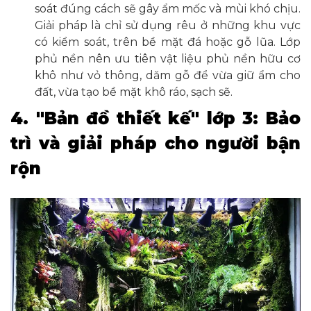
soát đúng cách sẽ gây ẩm mốc và mùi khó chịu.
Giải pháp là chỉ sử dụng rêu ở những khu vực
có kiểm soát, trên bề mặt đá hoặc gỗ lũa. Lớp
phủ nền nên ưu tiên vật liệu phủ nền hữu cơ
khô như vỏ thông, dăm gỗ để vừa giữ ẩm cho
đất, vừa tạo bề mặt khô ráo, sạch sẽ.
4. "Bản đồ thiết kế" lớp 3: Bảo
trì và giải pháp cho người bận
rộn