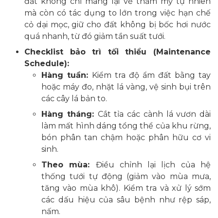
đất không chỉ mang lại vẻ thẩm mỹ tự nhiên
mà còn có tác dụng to lớn trong việc hạn chế
cỏ dại mọc, giữ cho đất không bị bốc hơi nước
quá nhanh, từ đó giảm tần suất tưới.
Checklist bảo trì tối thiểu (Maintenance
Schedule):
Hàng tuần:
Kiểm tra độ ẩm đất bằng tay
hoặc máy đo, nhặt lá vàng, vệ sinh bụi trên
các cây lá bản to.
Hàng tháng:
Cắt tỉa các cành lá vươn dài
làm mất hình dáng tổng thể của khu rừng,
bón phân tan chậm hoặc phân hữu cơ vi
sinh.
Theo mùa:
Điều chỉnh lại lịch của hệ
thống tưới tự động (giảm vào mùa mưa,
tăng vào mùa khô). Kiểm tra và xử lý sớm
các dấu hiệu của sâu bệnh như rệp sáp,
nấm.