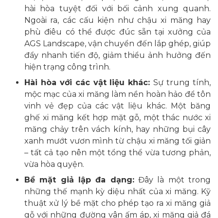
hài hòa tuyệt đối với bối cảnh xung quanh.
Ngoài ra, các cấu kiện như chậu xi măng hay
phù điêu có thể được đúc sẵn tại xưởng của
AGS Landscape, vận chuyển đến lắp ghép, giúp
đẩy nhanh tiến độ, giảm thiểu ảnh hưởng đến
hiện trạng công trình.
Hài hòa với các vật liệu khác:
Sự trung tính,
mộc mạc của xi măng làm nền hoàn hảo để tôn
vinh vẻ đẹp của các vật liệu khác. Một băng
ghế xi măng kết hợp mặt gỗ, một thác nước xi
măng chảy trên vách kính, hay những bụi cây
xanh mướt vươn mình từ chậu xi măng tối giản
– tất cả tạo nên một tổng thể vừa tương phản,
vừa hòa quyện.
Bề mặt giả lập đa dạng:
Đây là một trong
những thế mạnh kỳ diệu nhất của xi măng. Kỹ
thuật xử lý bề mặt cho phép tạo ra xi măng giả
gỗ với những đường vân ấm áp, xi măng giả đá