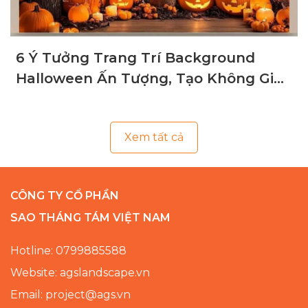
6 Ý Tưởng Trang Trí Background
Halloween Ấn Tượng, Tạo Không Gian
Ma Mị
Xem tất cả
CÔNG TY CỔ PHẦN
SAO THÁNG TÁM VIỆT NAM
Hotline: 0799885588
Website: agslandscape.vn
Email: project@ags.vn