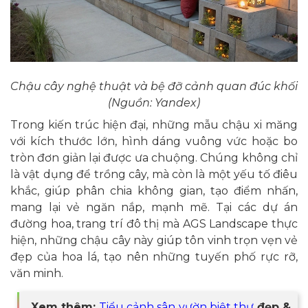
Chậu cây nghệ thuật và bệ đỡ cảnh quan đúc khối
(Nguồn: Yandex)
Trong kiến trúc hiện đại, những mẫu chậu xi măng
với kích thước lớn, hình dáng vuông vức hoặc bo
tròn đơn giản lại được ưa chuộng. Chúng không chỉ
là vật dụng để trồng cây, mà còn là một yếu tố điêu
khắc, giúp phân chia không gian, tạo điểm nhấn,
mang lại vẻ ngăn nắp, mạnh mẽ. Tại các dự án
đường hoa, trang trí đô thị mà AGS Landscape thực
hiện, những chậu cây này giúp tôn vinh trọn vẹn vẻ
đẹp của hoa lá, tạo nên những tuyến phố rực rỡ,
văn minh.
Xem thêm:
Tiểu cảnh sân vườn biệt thự
đẹp &