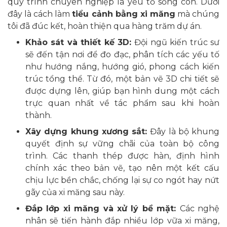
quy trình chuyên nghiệp là yếu tố sống còn. Dưới
đây là cách làm
tiểu cảnh bằng xi măng
mà chúng
tôi đã đúc kết, hoàn thiện qua hàng trăm dự án.
Khảo sát và thiết kế 3D:
Đội ngũ kiến trúc sư
sẽ đến tận nơi để đo đạc, phân tích các yếu tố
như hướng nắng, hướng gió, phong cách kiến
trúc tổng thể. Từ đó, một bản vẽ 3D chi tiết sẽ
được dựng lên, giúp bạn hình dung một cách
trực quan nhất về tác phẩm sau khi hoàn
thành.
Xây dựng khung xương sắt:
Đây là bộ khung
quyết định sự vững chãi của toàn bộ công
trình. Các thanh thép được hàn, định hình
chính xác theo bản vẽ, tạo nên một kết cấu
chịu lực bền chắc, chống lại sự co ngót hay nứt
gãy của xi măng sau này.
Đắp lớp xi măng và xử lý bề mặt:
Các nghệ
nhân sẽ tiến hành đắp nhiều lớp vữa xi măng,