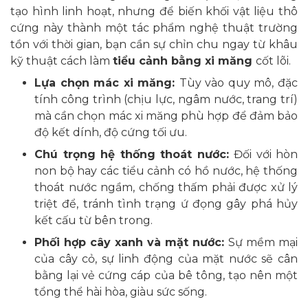
tạo hình linh hoạt, nhưng để biến khối vật liệu thô
cứng này thành một tác phẩm nghệ thuật trường
tồn với thời gian, bạn cần sự chỉn chu ngay từ khâu
kỹ thuật cách làm
tiểu cảnh bằng xi măng
cốt lõi.
Lựa chọn mác xi măng:
Tùy vào quy mô, đặc
tính công trình (chịu lực, ngâm nước, trang trí)
mà cần chọn mác xi măng phù hợp để đảm bảo
độ kết dính, độ cứng tối ưu.
Chú trọng hệ thống thoát nước:
Đối với hòn
non bộ hay các tiểu cảnh có hồ nước, hệ thống
thoát nước ngầm, chống thấm phải được xử lý
triệt để, tránh tình trạng ứ đọng gây phá hủy
kết cấu từ bên trong.
Phối hợp cây xanh và mặt nước:
Sự mềm mại
của cây cỏ, sự linh động của mặt nước sẽ cân
bằng lại vẻ cứng cáp của bê tông, tạo nên một
tổng thể hài hòa, giàu sức sống.