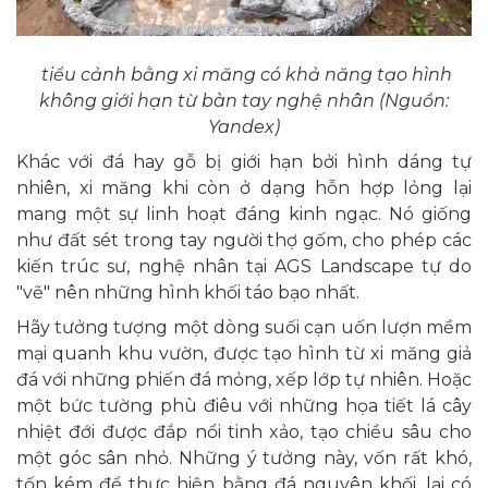
tiểu cảnh bằng xi măng có khả năng tạo hình
không giới hạn từ bàn tay nghệ nhân (Nguồn:
Yandex)
Khác với đá hay gỗ bị giới hạn bởi hình dáng tự
nhiên, xi măng khi còn ở dạng hỗn hợp lỏng lại
mang một sự linh hoạt đáng kinh ngạc. Nó giống
như đất sét trong tay người thợ gốm, cho phép các
kiến trúc sư, nghệ nhân tại AGS Landscape tự do
"vẽ" nên những hình khối táo bạo nhất.
Hãy tưởng tượng một dòng suối cạn uốn lượn mềm
mại quanh khu vườn, được tạo hình từ xi măng giả
đá với những phiến đá mỏng, xếp lớp tự nhiên. Hoặc
một bức tường phù điêu với những họa tiết lá cây
nhiệt đới được đắp nổi tinh xảo, tạo chiều sâu cho
một góc sân nhỏ. Những ý tưởng này, vốn rất khó,
tốn kém để thực hiện bằng đá nguyên khối, lại có