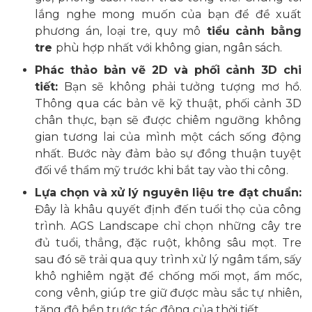
lắng nghe mong muốn của bạn để đề xuất
phương án, loại tre, quy mô
tiểu cảnh bằng
tre
phù hợp nhất với không gian, ngân sách.
Phác thảo bản vẽ 2D và phối cảnh 3D chi
tiết:
Bạn sẽ không phải tưởng tượng mơ hồ.
Thông qua các bản vẽ kỹ thuật, phối cảnh 3D
chân thực, bạn sẽ được chiêm ngưỡng không
gian tương lai của mình một cách sống động
nhất. Bước này đảm bảo sự đồng thuận tuyệt
đối về thẩm mỹ trước khi bắt tay vào thi công.
Lựa chọn và xử lý nguyên liệu tre đạt chuẩn:
Đây là khâu quyết định đến tuổi thọ của công
trình. AGS Landscape chỉ chọn những cây tre
đủ tuổi, thẳng, đặc ruột, không sâu mọt. Tre
sau đó sẽ trải qua quy trình xử lý ngâm tẩm, sấy
khô nghiêm ngặt để chống mối mọt, ẩm mốc,
cong vênh, giúp tre giữ được màu sắc tự nhiên,
tăng độ bền trước tác động của thời tiết.