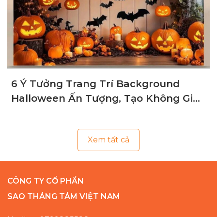
6 Ý Tưởng Trang Trí Background
Halloween Ấn Tượng, Tạo Không Gian
Ma Mị
Xem tất cả
CÔNG TY CỔ PHẦN
SAO THÁNG TÁM VIỆT NAM