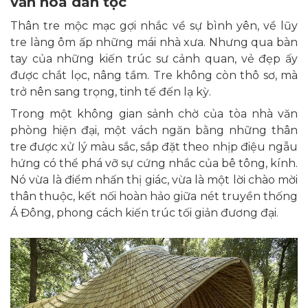
văn hóa dân tộc
Thân tre mộc mạc gợi nhắc về sự bình yên, về lũy
tre làng ôm ấp những mái nhà xưa. Nhưng qua bàn
tay của những kiến trúc sư cảnh quan, vẻ đẹp ấy
được chắt lọc, nâng tầm. Tre không còn thô sơ, mà
trở nên sang trọng, tinh tế đến lạ kỳ.
Trong một không gian sảnh chờ của tòa nhà văn
phòng hiện đại, một vách ngăn bằng những thân
tre được xử lý màu sắc, sắp đặt theo nhịp điệu ngẫu
hứng có thể phá vỡ sự cứng nhắc của bê tông, kính.
Nó vừa là điểm nhấn thị giác, vừa là một lời chào mời
thân thuộc, kết nối hoàn hảo giữa nét truyền thống
Á Đông, phong cách kiến trúc tối giản đương đại.