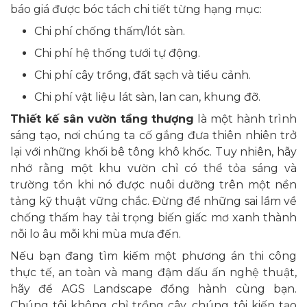
báo giá được bóc tách chi tiết từng hạng mục:
Chi phí chống thấm/lót sàn.
Chi phí hệ thống tưới tự động.
Chi phí cây trồng, đất sạch và tiểu cảnh.
Chi phí vật liệu lát sàn, lan can, khung đỡ.
Thiết kế sân vườn tầng thượng
là một hành trình
sáng tạo, nơi chúng ta cố gắng đưa thiên nhiên trở
lại với những khối bê tông khô khốc. Tuy nhiên, hãy
nhớ rằng một khu vườn chỉ có thể tỏa sáng và
trường tồn khi nó được nuôi dưỡng trên một nền
tảng kỹ thuật vững chắc. Đừng để những sai lầm về
chống thấm hay tải trọng biến giấc mơ xanh thành
nỗi lo âu mỗi khi mùa mưa đến.
Nếu bạn đang tìm kiếm một phương án thi công
thực tế, an toàn và mang đậm dấu ấn nghệ thuật,
hãy để AGS Landscape đồng hành cùng bạn.
Chúng tôi không chỉ trồng cây, chúng tôi kiến tạo