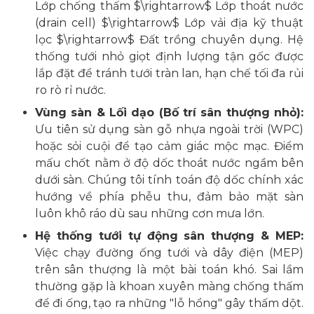
Lớp chống thấm $\rightarrow$ Lớp thoát nước
(drain cell) $\rightarrow$ Lớp vải địa kỹ thuật
lọc $\rightarrow$ Đất trồng chuyên dụng. Hệ
thống tưới nhỏ giọt định lượng tận gốc được
lắp đặt để tránh tưới tràn lan, hạn chế tối đa rủi
ro rò rỉ nước.
Vùng sàn & Lối dạo (Bố trí sân thượng nhỏ):
Ưu tiên sử dụng sàn gỗ nhựa ngoài trời (WPC)
hoặc sỏi cuội để tạo cảm giác mộc mạc. Điểm
mấu chốt nằm ở độ dốc thoát nước ngầm bên
dưới sàn. Chúng tôi tính toán độ dốc chính xác
hướng về phía phễu thu, đảm bảo mặt sàn
luôn khô ráo dù sau những cơn mưa lớn.
Hệ thống tưới tự động sân thượng & MEP:
Việc chạy đường ống tưới và dây điện (MEP)
trên sân thượng là một bài toán khó. Sai lầm
thường gặp là khoan xuyên màng chống thấm
để đi ống, tạo ra những "lỗ hổng" gây thấm dột.