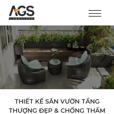
THIẾT KẾ SÂN VƯỜN TẦNG
THƯỢNG ĐẸP & CHỐNG THẤM