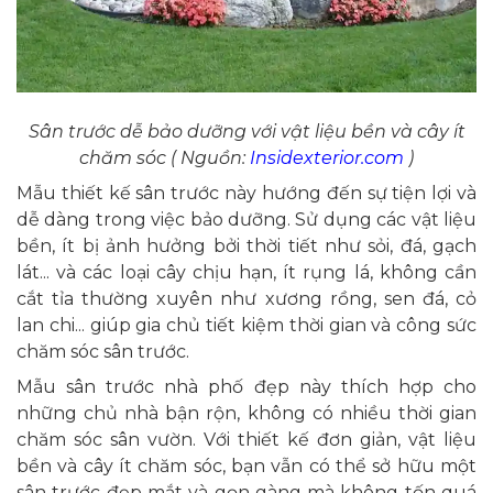
Sân trước dễ bảo dưỡng với vật liệu bền và cây ít
chăm sóc ( Nguồn:
Insidexterior.com
)
Mẫu thiết kế sân trước này hướng đến sự tiện lợi và
dễ dàng trong việc bảo dưỡng. Sử dụng các vật liệu
bền, ít bị ảnh hưởng bởi thời tiết như sỏi, đá, gạch
lát... và các loại cây chịu hạn, ít rụng lá, không cần
cắt tỉa thường xuyên như xương rồng, sen đá, cỏ
lan chi... giúp gia chủ tiết kiệm thời gian và công sức
chăm sóc sân trước.
Mẫu sân trước nhà phố đẹp này thích hợp cho
những chủ nhà bận rộn, không có nhiều thời gian
chăm sóc sân vườn. Với thiết kế đơn giản, vật liệu
bền và cây ít chăm sóc, bạn vẫn có thể sở hữu một
sân trước đẹp mắt và gọn gàng mà không tốn quá