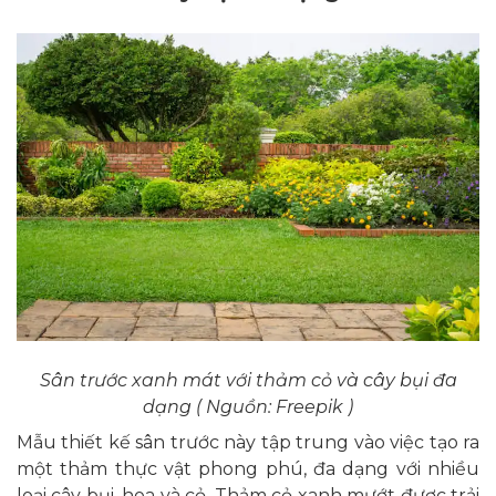
Sân trước xanh mát với thảm cỏ và cây bụi đa
dạng ( Nguồn: Freepik )
Mẫu thiết kế sân trước này tập trung vào việc tạo ra
một thảm thực vật phong phú, đa dạng với nhiều
loại cây bụi, hoa và cỏ. Thảm cỏ xanh mướt được trải