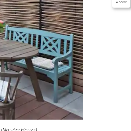
Phone
 (Nguòn: Houzz)