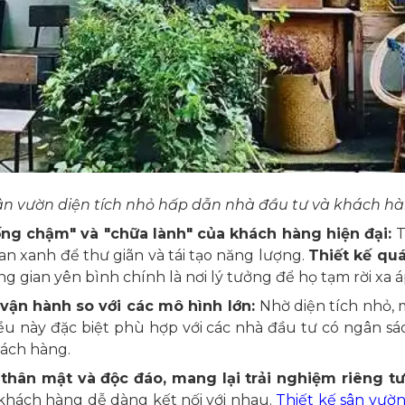
ân vườn diện tích nhỏ hấp dẫn nhà đầu tư và khách h
ng chậm" và "chữa lành" của khách hàng hiện đại:
T
n xanh để thư giãn và tái tạo năng lượng.
Thiết kế quá
g gian yên bình chính là nơi lý tưởng để họ tạm rời xa 
 vận hành so với các mô hình lớn:
Nhờ diện tích nhỏ, 
Điều này đặc biệt phù hợp với các nhà đầu tư có ngân 
hách hàng.
thân mật và độc đáo, mang lại trải nghiệm riêng t
 khách hàng dễ dàng kết nối với nhau.
Thiết kế sân vườ