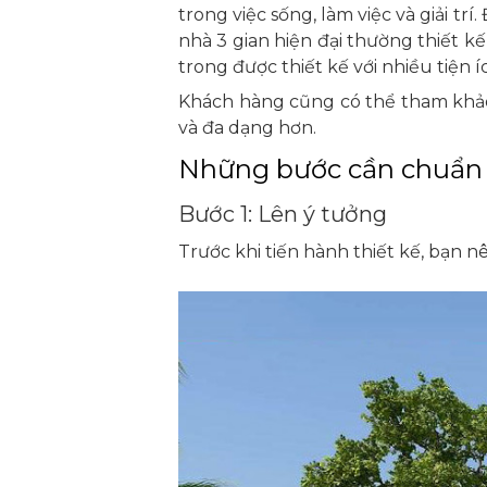
trong việc sống, làm việc và giải tr
nhà 3 gian hiện đại thường thiết k
trong được thiết kế với nhiều tiện í
Khách hàng cũng có thể tham kh
và đa dạng hơn.
Những bước cần chuẩn bị
Bước 1: Lên ý tưởng
Trước khi tiến hành thiết kế, bạn n