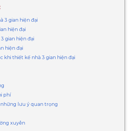
:
 3 gian hiện đại
an hiện đại
3 gian hiện đại
n hiện đại
khi thiết kế nhà 3 gian hiện đại
ng
i phí
à những lưu ý quan trọng
ường xuyên