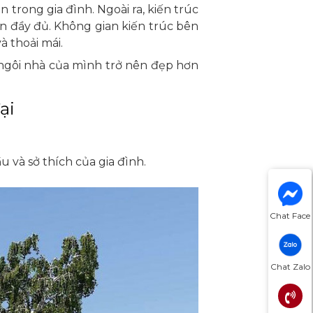
n trong gia đình. Ngoài ra, kiến trúc
ên đầy đủ. Không gian kiến trúc bên
à thoải mái.
ngôi nhà của mình trở nên đẹp hơn
ại
 và sở thích của gia đình.
Chat Face
Chat Zalo