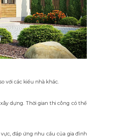
o với các kiểu nhà khác.
 xây dựng. Thời gian thi công có thể
 vực, đáp ứng nhu cầu của gia đình