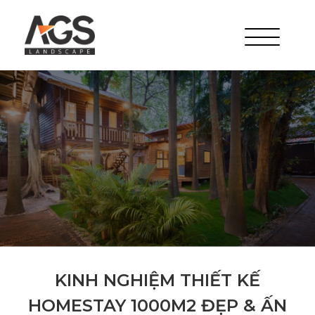
KINH NGHIỆM THIẾT KẾ
HOMESTAY 1000M2 ĐẸP & ẤN