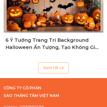
6 Ý Tưởng Trang Trí Background
Halloween Ấn Tượng, Tạo Không Gian
Ma Mị
Xem tất cả
CÔNG TY CỔ PHẦN
SAO THÁNG TÁM VIỆT NAM