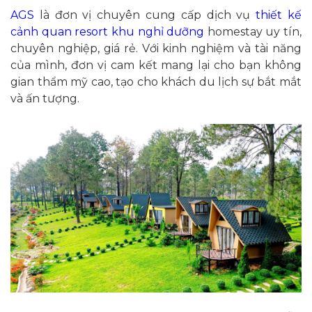
AGS
là đơn vị chuyên cung cấp dịch vụ
thiết kế
cảnh quan resort khu nghỉ dưỡng
homestay uy tín,
chuyên nghiệp, giá rẻ. Với kinh nghiệm và tài năng
của mình, đơn vị cam kết mang lại cho bạn không
gian thẩm mỹ cao, tạo cho khách du lịch sự bắt mắt
và ấn tượng.