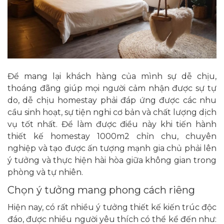
Để mang lại khách hàng của mình sự dễ chịu,
thoáng đãng giúp mọi người cảm nhận được sự tự
do, dễ chịu homestay phải đáp ứng được các nhu
cầu sinh hoạt, sự tiện nghi cơ bản và chất lượng dịch
vụ tốt nhất. Để làm được điều này khi tiến hành
thiết kế homestay 1000m2 chỉn chu, chuyên
nghiệp và tạo được ấn tượng mạnh gia chủ phải lên
ý tưởng và thực hiện hài hòa giữa không gian trong
phòng và tự nhiên.
Chọn ý tưởng mang phong cách riêng
Hiện nay, có rất nhiều ý tưởng thiết kế kiến trúc độc
đáo, được nhiều người yêu thích có thể kể đến như: