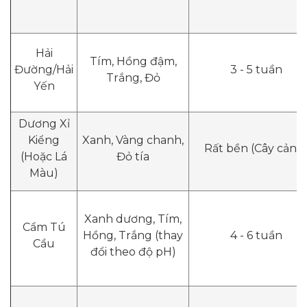
Hải
Tím, Hồng đậm,
Đường/Hải
3 - 5 tuần
Trắng, Đỏ
Yến
Dương Xỉ
Kiểng
Xanh, Vàng chanh,
Rất bền (Cây cảnh
(Hoặc Lá
Đỏ tía
Màu)
Xanh dương, Tím,
Cẩm Tú
Hồng, Trắng (thay
4 - 6 tuần
Cầu
đổi theo độ pH)