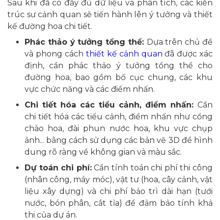
Sau khi đã có đầy đủ dữ liệu và phân tích, các kiến
trúc sư cảnh quan sẽ tiến hành lên ý tưởng và thiết
kế đường hoa chi tiết.
Phác thảo ý tưởng tổng thể:
Dựa trên chủ đề
và phong cách
thiết kế cảnh quan
đã được xác
định, cần phác thảo ý tưởng tổng thể cho
đường hoa, bao gồm bố cục chung, các khu
vực chức năng và các điểm nhấn.
Chi tiết hóa các tiểu cảnh, điểm nhấn:
Cần
chi tiết hóa các tiểu cảnh, điểm nhấn như cổng
chào hoa, đài phun nước hoa, khu vực chụp
ảnh... bằng cách sử dụng các bản vẽ 3D để hình
dung rõ ràng về không gian và màu sắc.
Dự toán chi phí:
Cần tính toán chi phí thi công
(nhân công, máy móc), vật tư (hoa, cây cảnh, vật
liệu xây dựng) và chi phí bảo trì dài hạn (tưới
nước, bón phân, cắt tỉa) để đảm bảo tính khả
thi của dự án.