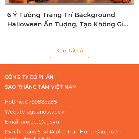
6 Ý Tưởng Trang Trí Background
Halloween Ấn Tượng, Tạo Không Gian
Ma Mị
Xem tất cả
CÔNG TY CỔ PHẦN
SAO THÁNG TÁM VIỆT NAM
Hotline: 0799885588
Website: agslandscape.vn
Email: project@ags.vn
Địa chỉ: Tầng 5, số 14 phố Trần Hưng Đạo, quận