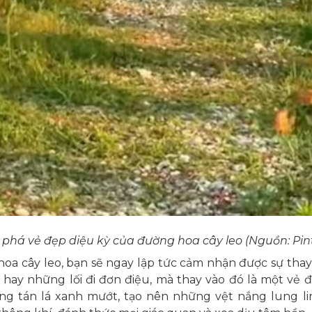
phá vẻ đẹp diệu kỳ của đường hoa cây leo (Nguồn: Pint
hoa cây leo, bạn sẽ ngay lập tức cảm nhận được sự thay
ay những lối đi đơn điệu, mà thay vào đó là một vẻ đẹ
ững tán lá xanh mướt, tạo nên những vệt nắng lung 