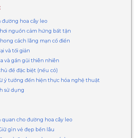
:
a đường hoa cây leo
khơi nguồn cảm hứng bất tận
 phong cách lãng mạn cổ điển
i và tối giản
a và gần gũi thiên nhiên
chủ đề đặc biệt (nếu có)
 từ ý tưởng đến hiện thực hóa nghệ thuật
ích sử dụng
nh quan cho đường hoa cây leo
Giữ gìn vẻ đẹp bền lâu