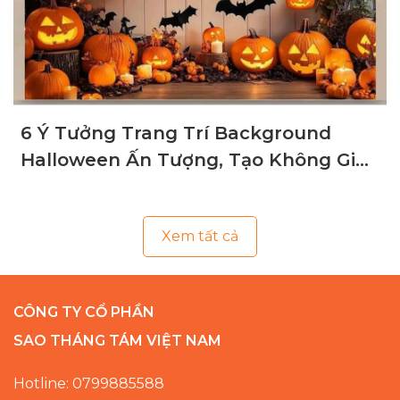
6 Ý Tưởng Trang Trí Background
Halloween Ấn Tượng, Tạo Không Gian
Ma Mị
Xem tất cả
CÔNG TY CỔ PHẦN
SAO THÁNG TÁM VIỆT NAM
Hotline: 0799885588