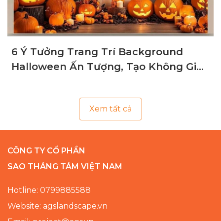
6 Ý Tưởng Trang Trí Background
Halloween Ấn Tượng, Tạo Không Gian
Ma Mị
Xem tất cả
CÔNG TY CỔ PHẦN
SAO THÁNG TÁM VIỆT NAM
Hotline: 0799885588
Website: agslandscape.vn