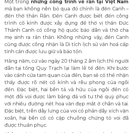
Một trong
những công trình về rắn tại Việt Nam
mà bạn không nên bỏ qua đó chính là đền Canh –
đền thờ thần Rắn. Đền Canh được biết đến công
trình cổ kính được xây dựng để thờ vị thần Đức
Thánh Canh có công hộ quốc bảo dân và thờ cha
mẹ sinh ra rắn thần. Không những vậy, đền Canh
cũng được công nhận là Di tích lịch sử văn hoá cấp
tỉnh cần được lưu giữ và bảo tồn.
Hằng năm, cứ vào ngày 20 tháng 2 âm lịch thì người
dân tại tổng Quy Trạch lại làm lễ tế đền. Khi bước
vào cánh cửa tam quan của đền, bạn sẽ có thể nhận
thấy được rõ nét cổ kính và rêu phong của ngôi
đền. Đặc biệt, hai bên tả và hữu của ngôi đền có
một đôi voi được làm bằng đá với tư thế quỳ phục
với nhiều đường nét hoa văn đẹp mắt ở chân và tai.
Đặc biệt, trên dây lưng của voi có phần dây xích vặn
xoắn, hai bên cổ có cặp chuông chứng tỏ voi đã
được thuần phục.