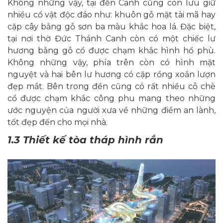
Không những vậy, tại đền Canh cũng còn lưu giữ
nhiều cổ vật độc đáo như: khuôn gỗ mặt tài mã hay
cặp cây bằng gỗ sơn ba màu khắc hoa lá. Đặc biệt,
tại nơi thờ Đức Thánh Canh còn có một chiếc lư
hương bằng gỗ cổ được chạm khắc hình hổ phù.
Không những vậy, phía trên còn có hình mặt
nguyệt và hai bên lư hương có cặp rồng xoắn lượn
đẹp mắt. Bên trong đền cũng có rất nhiều cỗ chè
cổ được chạm khắc công phu mang theo những
ước nguyện của người xưa về những điềm an lành,
tốt đẹp đến cho mọi nhà.
1.3 Thiết kế tòa tháp hình rắn