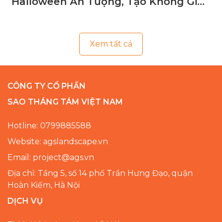
Halloween Ấn Tượng, Tạo Không Gian
Ma Mị
Xem tất cả
CÔNG TY CỔ PHẦN
SAO THÁNG TÁM VIỆT NAM
Hotline: 0799885588
Website: agslandscape.vn
Email: project@ags.vn
Địa chỉ: Tầng 5, số 14 phố Trần Hưng Đạo, quận
Hoàn Kiếm, Hà Nội
DỊCH VỤ