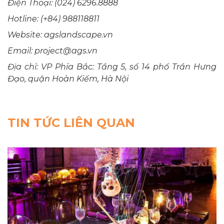
Điện Thoại: (024) 6296.8888
Hotline: (+84) 988118811
Website: agslandscape.vn
Email: project@ags.vn
Địa chỉ: VP Phía Bắc: Tầng 5, số 14 phố Trần Hưng
Đạo, quận Hoàn Kiếm, Hà Nội
TIN TỨC LIÊN QUAN