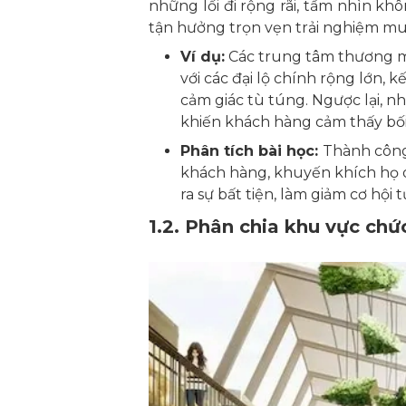
những lối đi rộng rãi, tầm nhìn kh
tận hưởng trọn vẹn trải nghiệm mu
Ví dụ:
Các trung tâm thương mạ
với các đại lộ chính rộng lớn, 
cảm giác tù túng. Ngược lại, n
khiến khách hàng cảm thấy bối 
Phân tích bài học:
Thành công
khách hàng, khuyến khích họ d
ra sự bất tiện, làm giảm cơ hội 
1.2. Phân chia khu vực chứ