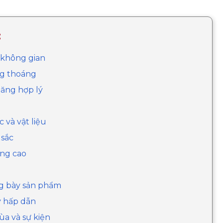
:
í không gian
ng thoáng
năng hợp lý
 và vật liệu
 sắc
ợng cao
ng bày sản phẩm
y hấp dẫn
mùa và sự kiện