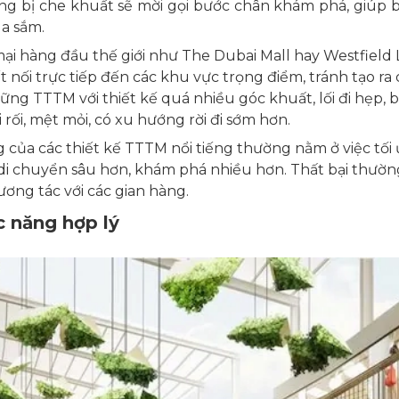
ông bị che khuất sẽ mời gọi bước chân khám phá, giúp 
a sắm.
i hàng đầu thế giới như The Dubai Mall hay Westfield 
kết nối trực tiếp đến các khu vực trọng điểm, tránh tạo r
hững TTTM với thiết kế quá nhiều góc khuất, lối đi hẹp,
rối, mệt mỏi, có xu hướng rời đi sớm hơn.
 của các thiết kế TTTM nổi tiếng thường nằm ở việc tối
i chuyển sâu hơn, khám phá nhiều hơn. Thất bại thường 
tương tác với các gian hàng.
c năng hợp lý