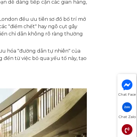
bạn dễ dàng tiếp cận các gian hàng,
London đều ưu tiên sơ đồ bố trí mở
a các "điểm chết" hay ngõ cụt gây
 biển chỉ dẫn không rõ ràng thường
 ưu hóa "đường dẫn tự nhiên" của
đến từ việc bỏ qua yếu tố này, tạo
Chat Face
Chat Zalo