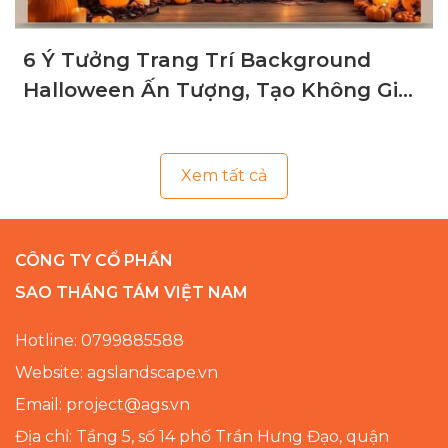
6 Ý Tưởng Trang Trí Background
Halloween Ấn Tượng, Tạo Không Gian
Ma Mị
Xem tất cả
CÔNG TY CỔ PHẦN
SAO THÁNG TÁM VIỆT NAM
Hotline: 0799885588
Website: agslandscape.vn
Email: project@ags.vn
Địa chỉ: Tầng 5, số 14 phố Trần Hưng Đạo, quận