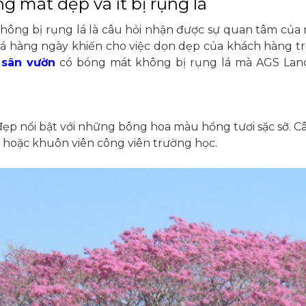
g mát đẹp và ít bị rụng lá
hông bị rụng lá là câu hỏi nhận được sự quan tâm của
á hàng ngày khiến cho việc dọn dẹp của khách hàng t
í sân vườn
có bóng mát không bị rụng lá mà AGS Land
p nổi bật với những bông hoa màu hồng tươi sặc sỡ. Câ
hoặc khuôn viên công viên trường học.