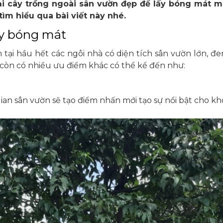
oại cây trồng ngoài sân vườn đẹp để lấy bóng mát m
ìm hiểu qua bài viết này nhé.
ây bóng mát
tại hầu hết các ngôi nhà có diện tích sân vườn lớn, đ
còn có nhiều ưu điểm khác có thể kể đến như:
n sân vườn sẽ tạo điểm nhấn mới tạo sự nổi bật cho khô