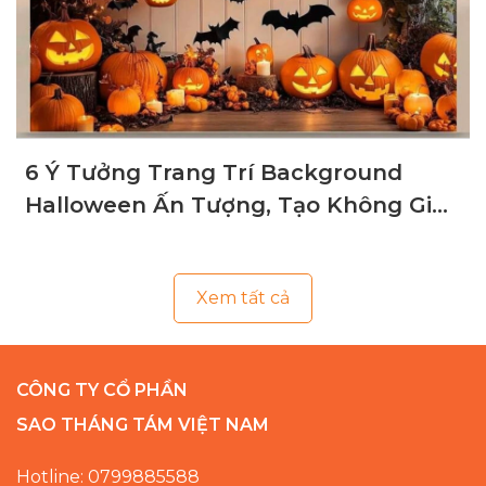
6 Ý Tưởng Trang Trí Background
Halloween Ấn Tượng, Tạo Không Gian
Ma Mị
Xem tất cả
CÔNG TY CỔ PHẦN
SAO THÁNG TÁM VIỆT NAM
Hotline: 0799885588