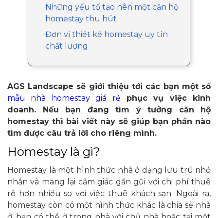
Những yếu tố tạo nên một căn hộ
homestay thu hút
Đơn vị thiết kế homestay uy tín
chất lượng
AGS Landscape sẽ giới thiệu tới các bạn một số
mẫu nhà homestay giá rẻ
phục vụ việc kinh
doanh. Nếu bạn đang tìm ý tưởng căn hộ
homestay thì bài viết này sẽ giúp bạn phần nào
tìm được câu trả lời cho riêng mình.
Homestay là gì?
Homestay là một hình thức nhà ở dạng lưu trú nhỏ
nhắn và mang lại cảm giác gần gũi với chi phí thuê
rẻ hơn nhiều so với việc thuê khách sạn. Ngoài ra,
homestay còn có một hình thức khác là chia sẻ nhà
ở, bạn có thể ở trong nhà với chủ nhà hoặc tại một