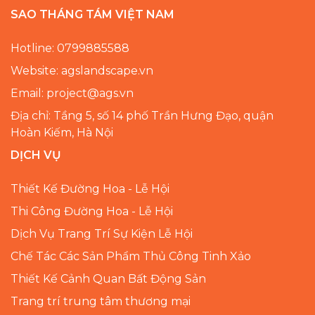
SAO THÁNG TÁM VIỆT NAM
Hotline: 0799885588
Website: agslandscape.vn
Email: project@ags.vn
Địa chỉ: Tầng 5, số 14 phố Trần Hưng Đạo, quận
Hoàn Kiếm, Hà Nội
DỊCH VỤ
Thiết Kế Đường Hoa - Lễ Hội
Thi Công Đường Hoa - Lễ Hội
Dịch Vụ Trang Trí Sự Kiện Lễ Hội
Chế Tác Các Sản Phẩm Thủ Công Tinh Xảo
Thiết Kế Cảnh Quan Bất Động Sản
Trang trí trung tâm thương mại