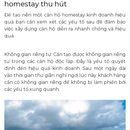
homestay thu hút
Để tạo nên một căn hộ homestay kinh doanh hiệu
quả bạn cần xem xét các yếu tố sau để đảm bảo
việc xây dựng căn hộ diễn ra nhanh chóng và hiệu
quả.
Không gian riêng tư: Cần tạo được không gian riêng
tư trong các căn hộ độc lập. Đây là yếu tố quyết
định đến hiệu quả kinh doanh. Sau một ngày dài
vào thời gian thư giãn nghỉ ngơi lúc này khách hàng
cần có không gian riêng để không bị làm phiền bởi
các yếu tố xung quanh.