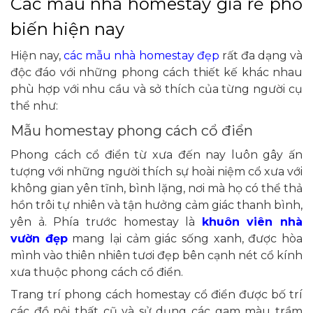
Các mẫu nhà homestay giá rẻ phổ
biến hiện nay
Hiện nay,
các mẫu nhà homestay đẹp
rất đa dạng và
độc đáo với những phong cách thiết kế khác nhau
phù hợp với nhu cầu và sở thích của từng người cụ
thể như:
Mẫu homestay phong cách cổ điển
Phong cách cổ điển từ xưa đến nay luôn gây ấn
tượng với những người thích sự hoài niệm cổ xưa với
không gian yên tĩnh, bình lặng, nơi mà họ có thể thả
hồn trôi tự nhiên và tận hưởng cảm giác thanh bình,
yên ả. Phía trước homestay là
khuôn viên nhà
vườn đẹp
mang lại cảm giác sống xanh, được hòa
mình vào thiên nhiên tươi đẹp bên cạnh nét cổ kính
xưa thuộc phong cách cổ điển.
Trang trí phong cách homestay cổ điển được bố trí
các đồ nội thất cũ và sử dụng các gam màu trầm