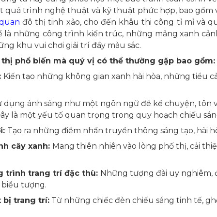
ột quá trình nghệ thuật và kỹ thuật phức hợp, bao gồm v
 quan
đô thị tinh xảo, cho đến khâu thi công tỉ mỉ và 
ể là những công trình kiến trúc, những mảng xanh cả
ng khu vui chơi giải trí đầy màu sắc.
đô thị phổ biến mà quý vị có thể thường gặp bao gồm:
:
Kiến tạo những không gian xanh hài hòa, những tiểu
 dụng ánh sáng như một ngôn ngữ để kể chuyện, tôn vi
ây là một yếu tố quan trọng trong quy hoạch chiếu sáng
i:
Tạo ra những điểm nhấn truyền thông sáng tạo, hài h
ình cây xanh:
Mang thiên nhiên vào lòng phố thị, cải thi
 trình trang trí đặc thù:
Những tượng đài uy nghiêm, 
 biểu tượng.
bị trang trí:
Từ những chiếc đèn chiếu sáng tinh tế, g