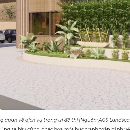
g quan về dịch vụ trang trí đô thị (Nguồn: AGS Landsc
 chúng ta hãy cùng phác họa một bức tranh toàn cảnh về 