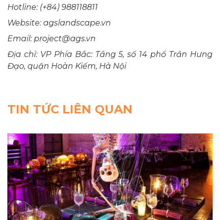
Hotline: (+84) 988118811
Website: agslandscape.vn
Email: project@ags.vn
Địa chỉ: VP Phía Bắc: Tầng 5, số 14 phố Trần Hưng
Đạo, quận Hoàn Kiếm, Hà Nội
TIN TỨC LIÊN QUAN