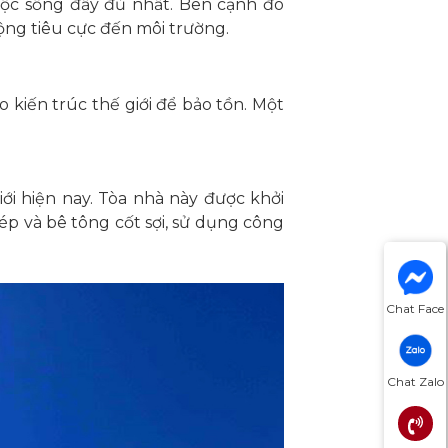
ộc sống đầy đủ nhất. Bên cạnh đó
ộng tiêu cực đến môi trường.
o kiến trúc thế giới để bảo tồn. Một
iới hiện nay. Tòa nhà này được khởi
p và bê tông cốt sợi, sử dụng công
Chat Face
Chat Zalo