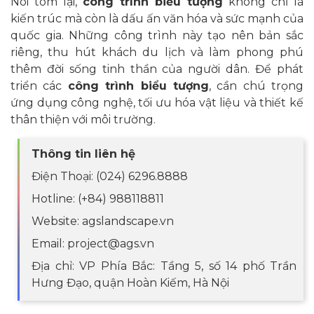
Nói tóm lại,
công trình biểu tượng
không chỉ là
kiến trúc mà còn là dấu ấn văn hóa và sức mạnh của
quốc gia. Những công trình này tạo nên bản sắc
riêng, thu hút khách du lịch và làm phong phú
thêm đời sống tinh thần của người dân. Để phát
triển các
công trình biểu tượng
, cần chú trọng
ứng dụng công nghệ, tối ưu hóa vật liệu và thiết kế
thân thiện với môi trường.
Thông tin liên hệ
Điện Thoại: (024) 6296.8888
Hotline: (+84) 988118811
Website: agslandscape.vn
Email: project@ags.vn
Địa chỉ: VP Phía Bắc: Tầng 5, số 14 phố Trần
Hưng Đạo, quận Hoàn Kiếm, Hà Nội