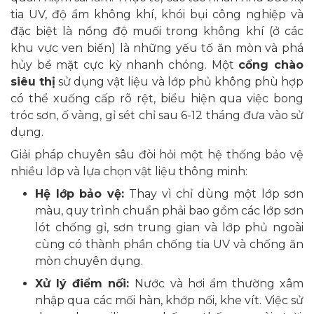
tia UV, độ ẩm không khí, khói bụi công nghiệp và
đặc biệt là nồng độ muối trong không khí (ở các
khu vực ven biển) là những yếu tố ăn mòn và phá
hủy bề mặt cực kỳ nhanh chóng. Một
cổng chào
siêu thị
sử dụng vật liệu và lớp phủ không phù hợp
có thể xuống cấp rõ rệt, biểu hiện qua việc bong
tróc sơn, ố vàng, gỉ sét chỉ sau 6-12 tháng đưa vào sử
dụng.
Giải pháp chuyên sâu đòi hỏi một hệ thống bảo vệ
nhiều lớp và lựa chọn vật liệu thông minh:
Hệ lớp bảo vệ:
Thay vì chỉ dùng một lớp sơn
màu, quy trình chuẩn phải bao gồm các lớp sơn
lót chống gỉ, sơn trung gian và lớp phủ ngoài
cùng có thành phần chống tia UV và chống ăn
mòn chuyên dụng.
Xử lý điểm nối:
Nước và hơi ẩm thường xâm
nhập qua các mối hàn, khớp nối, khe vít. Việc sử