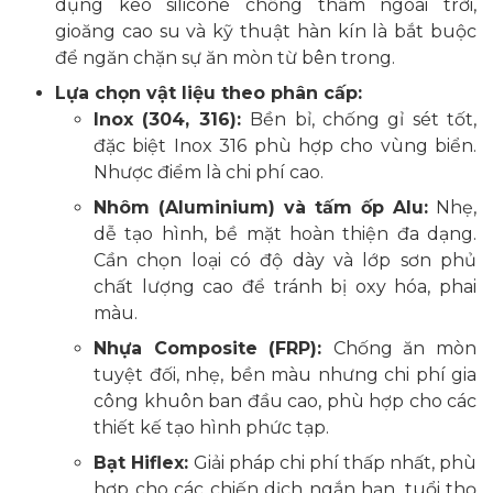
dụng keo silicone chống thấm ngoài trời,
gioăng cao su và kỹ thuật hàn kín là bắt buộc
để ngăn chặn sự ăn mòn từ bên trong.
Lựa chọn vật liệu theo phân cấp:
Inox (304, 316):
Bền bỉ, chống gỉ sét tốt,
đặc biệt Inox 316 phù hợp cho vùng biển.
Nhược điểm là chi phí cao.
Nhôm (Aluminium) và tấm ốp Alu:
Nhẹ,
dễ tạo hình, bề mặt hoàn thiện đa dạng.
Cần chọn loại có độ dày và lớp sơn phủ
chất lượng cao để tránh bị oxy hóa, phai
màu.
Nhựa Composite (FRP):
Chống ăn mòn
tuyệt đối, nhẹ, bền màu nhưng chi phí gia
công khuôn ban đầu cao, phù hợp cho các
thiết kế tạo hình phức tạp.
Bạt Hiflex:
Giải pháp chi phí thấp nhất, phù
hợp cho các chiến dịch ngắn hạn, tuổi thọ