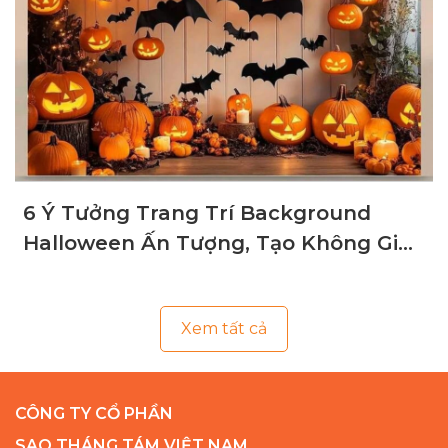
6 Ý Tưởng Trang Trí Background
Halloween Ấn Tượng, Tạo Không Gian
Ma Mị
Xem tất cả
CÔNG TY CỔ PHẦN
SAO THÁNG TÁM VIỆT NAM