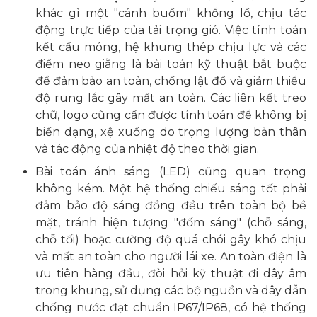
khác gì một "cánh buồm" khổng lồ, chịu tác
động trực tiếp của tải trọng gió. Việc tính toán
kết cấu móng, hệ khung thép chịu lực và các
điểm neo giằng là bài toán kỹ thuật bắt buộc
để đảm bảo an toàn, chống lật đổ và giảm thiểu
độ rung lắc gây mất an toàn. Các liên kết treo
chữ, logo cũng cần được tính toán để không bị
biến dạng, xệ xuống do trọng lượng bản thân
và tác động của nhiệt độ theo thời gian.
Bài toán ánh sáng (LED) cũng quan trọng
không kém. Một hệ thống chiếu sáng tốt phải
đảm bảo độ sáng đồng đều trên toàn bộ bề
mặt, tránh hiện tượng "đốm sáng" (chỗ sáng,
chỗ tối) hoặc cường độ quá chói gây khó chịu
và mất an toàn cho người lái xe. An toàn điện là
ưu tiên hàng đầu, đòi hỏi kỹ thuật đi dây âm
trong khung, sử dụng các bộ nguồn và dây dẫn
chống nước đạt chuẩn IP67/IP68, có hệ thống