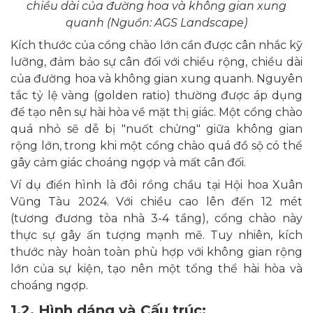
chiều dài của đường hoa và không gian xung
quanh (Nguồn: AGS Landscape)
Kích thước của cổng chào lớn cần được cân nhắc kỹ
lưỡng, đảm bảo sự cân đối với chiều rộng, chiều dài
của đường hoa và không gian xung quanh. Nguyên
tắc tỷ lệ vàng (golden ratio) thường được áp dụng
để tạo nên sự hài hòa về mặt thị giác. Một cổng chào
quá nhỏ sẽ dễ bị "nuốt chửng" giữa không gian
rộng lớn, trong khi một cổng chào quá đồ sộ có thể
gây cảm giác choáng ngợp và mất cân đối.
Ví dụ điển hình là đôi rồng chầu tại Hội hoa Xuân
Vũng Tàu 2024. Với chiều cao lên đến 12 mét
(tương đương tòa nhà 3-4 tầng), cổng chào này
thực sự gây ấn tượng mạnh mẽ. Tuy nhiên, kích
thước này hoàn toàn phù hợp với không gian rộng
lớn của sự kiện, tạo nên một tổng thể hài hòa và
choáng ngợp.
1.2. Hình dáng và Cấu trúc: