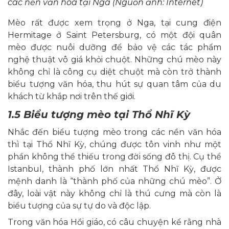
các nền văn hóa tại Nga (Nguồn ảnh: Internet)
Mèo rất được xem trọng ở Nga, tại cung điện
Hermitage ở Saint Petersburg, có một đội quân
mèo được nuôi dưỡng để bảo vệ các tác phẩm
nghệ thuật vô giá khỏi chuột. Những chú mèo này
không chỉ là công cụ diệt chuột mà còn trở thành
biểu tượng văn hóa, thu hút sự quan tâm của du
khách từ khắp nơi trên thế giới.
1.5 Biểu tượng mèo tại Thổ Nhĩ Kỳ
Nhắc đến biểu tượng mèo trong các nền văn hóa
thì tại Thổ Nhĩ Kỳ, chúng được tôn vinh như một
phần không thể thiếu trong đời sống đô thị. Cụ thể
Istanbul, thành phố lớn nhất Thổ Nhĩ Kỳ, được
mệnh danh là “thành phố của những chú mèo”. Ở
đây, loài vật này không chỉ là thú cưng mà còn là
biểu tượng của sự tự do và độc lập.
Trong văn hóa Hồi giáo, có câu chuyện kể rằng nhà