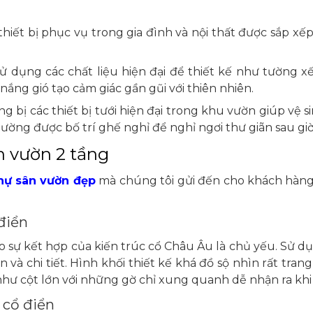
 thiết bị phục vụ trong gia đình và nội thất được sắp 
dụng các chất liệu hiện đại để thiết kế như tường xế
ắng gió tạo cảm giác gần gũi với thiên nhiên.
ng bị các thiết bị tưới hiện đại trong khu vườn giúp vệ
ường được bố trí ghế nghỉ để nghỉ ngơi thư giãn sau giờ
n vườn 2 tầng
thự sân vườn đẹp
mà chúng tôi gửi đến cho khách hàng
điển
o sự kết hợp của kiến trúc cổ Châu Âu là chủ yếu. Sử dụn
ận và chi tiết. Hình khối thiết kế khá đồ sộ nhìn rất tra
như cột lớn với những gờ chỉ xung quanh dễ nhận ra khi 
 cổ điển