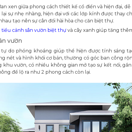
 đan xen giữa phong cách thiết kế cổ điển và hiện đại, d
 lại sự nhẹ nhàng, hiện đại với các lớp kính được thay 
hau tạo nên sự cân đối hài hòa cho căn biệt thự.
u
tiểu cảnh sân vườn biệt thự
và cây xanh giúp tăng thêm
sân vườn
ế tự do phóng khoáng giúp thể hiện được tính sáng t
g nét và hình khối cơ bản, thường có góc ban công rộn
khu vườn, có nhiều không gian mở tạo sự kết nối, gần g
ng để lộ ra như 2 phong cách còn lại.