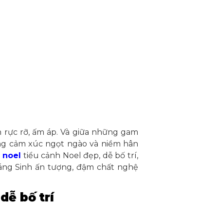
 rực rỡ, ấm áp. Và giữa những gam
ững cảm xúc ngọt ngào và niềm hân
h noel
tiểu cảnh Noel đẹp, dễ bố trí,
áng Sinh ấn tượng, đậm chất nghệ
dễ bố trí