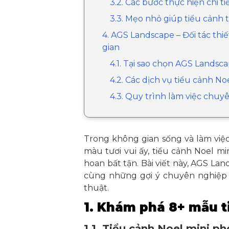
3.2. Các bước thực hiện chi ti
3.3. Mẹo nhỏ giúp tiểu cảnh
4. AGS Landscape – Đối tác th
gian
4.1. Tại sao chọn AGS Landsc
4.2. Các dịch vụ tiểu cảnh N
4.3. Quy trình làm việc chu
Trong không gian sống và làm việ
màu tươi vui ấy, tiểu cảnh Noel 
hoan bất tận. Bài viết này, AGS La
cùng những gợi ý chuyên nghiệp 
thuật.
1. Khám phá 8+ mẫu ti
1.1. Tiểu cảnh Noel mini p