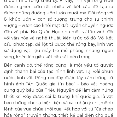
thuôn như rồng triều Lý. Vì vậy, linh vật rồng Huế
được nghiên cứu rất nhiều về kết cấu để tạo ra
được những đường uốn lượn mượt mà. Đôi rồng với
8 khúc uốn – con số tượng trưng cho sự thịnh
vượng – vươn cao khỏi mặt đất, uyển chuyển ngước
đầu về phía Bia Quốc Học như một sự tôn vinh đối
với văn hóa và nghệ thuật kiến trúc cố đô. Với kết
cấu phức tạp, để lột tả được thế rồng bay, linh vật
sử dụng vật liệu mây tre mô phỏng những ngọn
sóng, khéo léo giấu kết cấu sắt bên trong.
Bên cạnh đó, thế rồng cũng là một yếu tố quyết
định thành bại của tạo hình linh vật. Tại Đài phun
nước, linh vật Rồng nơi đây được lấy cảm hứng từ
hình ảnh “Ấn Quốc gia tín bảo” - bảo vật hoàng
cung quý báu của Triều Nguyễn để làm cảm hứng
thiết kế. Đây được coi là trọng khí quốc gia, là vật
bảo chứng cho sự hiện diện và xác nhận ý chí, mệnh
lệnh của vua chúa thời xưa. Kết hợp với tứ “Cá chép
hóa rồng” truyền thống, thiết kế đại diện cho quá