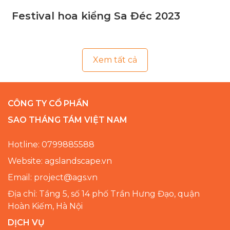
Festival hoa kiểng Sa Đéc 2023
Xem tất cả
CÔNG TY CỔ PHẦN
SAO THÁNG TÁM VIỆT NAM
Hotline: 0799885588
Website: agslandscape.vn
Email: project@ags.vn
Địa chỉ: Tầng 5, số 14 phố Trần Hưng Đạo, quận
Hoàn Kiếm, Hà Nội
DỊCH VỤ