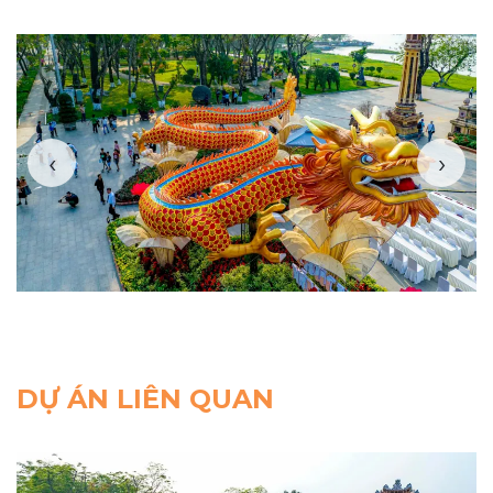
‹
›
DỰ ÁN LIÊN QUAN