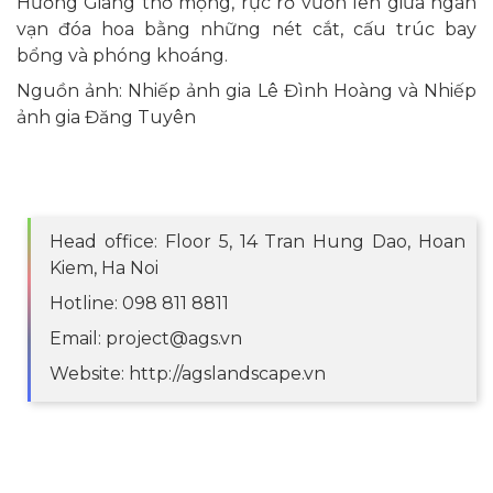
Hương Giang thơ mộng, rực rỡ vươn lên giữa ngàn
vạn đóa hoa bằng những nét cắt, cấu trúc bay
bổng và phóng khoáng.
Nguồn ảnh: Nhiếp ảnh gia Lê Đình Hoàng và Nhiếp
ảnh gia Đăng Tuyên
Head office: Floor 5, 14 Tran Hung Dao, Hoan
Kiem, Ha Noi
Hotline: 098 811 8811
Email: project@ags.vn
Website: http://agslandscape.vn