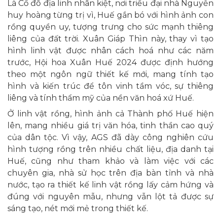
Là Cố đô địa linh nhân kiệt, nơi triều đại nhà Nguyễn
huy hoàng từng trị vì, Huế gắn bó với hình ảnh con
rồng quyền uy, tượng trưng cho sức mạnh thiêng
liêng của đất trời. Xuân Giáp Thìn này, thay vì tạo
hình linh vật được nhân cách hoá như các năm
trước, Hội hoa Xuân Huế 2024 được định hướng
theo một ngôn ngữ thiết kế mới, mang tính tạo
hình và kiến trúc để tôn vinh tầm vóc, sự thiêng
liêng và tính thẩm mỹ của nền văn hoá xứ Huế.
Ở linh vật rồng, hình ảnh cả Thành phố Huế hiện
lên, mang nhiều giá trị văn hóa, tinh thần cao quý
của dân tộc. Vì vậy, AGS đã dày công nghiên cứu
hình tượng rồng trên nhiều chất liệu, địa danh tại
Huế, cũng như tham khảo và làm việc với các
chuyên gia, nhà sử học trên địa bàn tỉnh và nhà
nước, tạo ra thiết kế linh vật rồng lấy cảm hứng và
đúng với nguyên mẫu, nhưng vẫn lột tả được sự
sáng tạo, nét mới mẻ trong thiết kế.