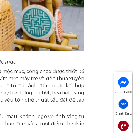
mộc mạc
à mộc mạc, cổng chào được thiết kế
c tấm mẹt mây tre và đèn thưa xuyên
c bố trí đại cảnh điểm nhấn kết hợp
Chat Face
y tre. Từng chi tiết, họa tiết trang
ác yếu tố nghệ thuật sắp đặt để tạo
Chat Zalo
iều màu, khánh logo với ánh sáng tự
o ban đêm và là một điểm check in