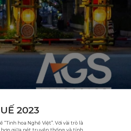
UẾ 2023
Tinh hoa Nghề Việt”. Với vài trò là
 hợp giữa nét truyền thống và tính