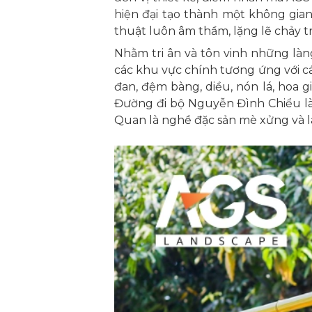
hiện đại tạo thành một không gia
thuật luôn âm thầm, lặng lẽ chảy t
Nhằm tri ân và tôn vinh những làn
các khu vực chính tương ứng với c
đan, đệm bàng, diều, nón lá, hoa g
Đường đi bộ Nguyễn Đình Chiểu là ng
Quan là nghề đặc sản mè xửng và l