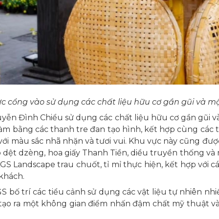
c cổng vào sử dụng các chất liệu hữu cơ gần gũi và 
ễn Đình Chiểu sử dụng các chất liệu hữu cơ gần gũi v
 làm bằng các thanh tre đan tạo hình, kết hợp cùng cá
ế với màu sắc nhã nhặn và tươi vui. Khu vực này cũng đượ
dệt dzèng, hoa giấy Thanh Tiền, diều truyền thống và mâ
AGS Landscape trau chuốt, tỉ mỉ thực hiện, kết hợp với c
 khách.
 bố trí các tiểu cảnh sử dụng các vật liệu tự nhiên nh
 tạo ra một không gian điểm nhấn đậm chất mỹ thuật và