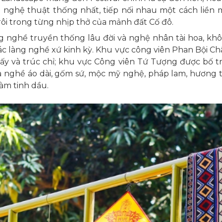
n nghệ thuật thống nhất, tiếp nối nhau một cách liền
rôi trong từng nhịp thở của mảnh đất Cố đô.
g nghề truyền thống lâu đời và nghệ nhân tài hoa, khô
ác làng nghề xứ kinh kỳ. Khu vực công viên Phan Bội Ch
iấy và trúc chỉ; khu vực Công viên Tứ Tượng được bố t
hề áo dài, gốm sứ, mộc mỹ nghệ, pháp lam, hươ
àm tinh dầu.