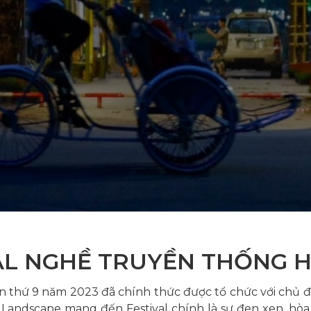
AL NGHỀ TRUYỀN THỐNG H
 thứ 9 năm 2023 đã chính thức được tổ chức với chủ đề “
 Landscape mang đến Festival chính là sự đen xen, hòa