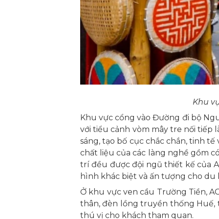
Khu vự
Khu vực cổng vào Đường đi bộ Nguy
với tiểu cảnh vòm mây tre nối tiếp
sáng, tạo bố cục chắc chắn, tinh t
chất liệu của các làng nghề gồm có 
trí đều được đội ngũ thiết kế của 
hình khác biệt và ấn tượng cho du
Ở khu vực ven cầu Trường Tiền, AGS
thân, đèn lồng truyền thống Huế,
thú vị cho khách tham quan.