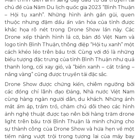
chủ đề của Năm Du lịch quốc gia 2023 “Bình Thuận
– Hội tụ xanh”. Những hình ảnh gần gũi, quen
thuộc nhưng đậm dấu ấn văn hóa của tỉnh được
khắc họa rõ nét trong Drone Show lần này. Các
Drone xếp thành hình lá cờ, bản đồ Việt Nam và
logo tỉnh Bình Thuận, thông điệp “Hội tụ xanh” một
cách khéo léo trên bầu trời. Cùng với đó là những
biểu tượng đặc trưng của tỉnh Bình Thuận như quả
thanh long, cối xay gió, và “biển xanh – cát trắng –
nắng vàng” cũng được truyền tải đặc sắc.
Drone Show được chứng kiến, chiêm ngưỡng bởi
các đồng chí lãnh đạo Đảng, Nhà nước Việt Nam
cùng hàng ngàn người dân, du khách. Những ánh
mắt ấm áp, trầm trồ, chăm chú dõi theo các hình
ảnh nghệ thuật được tạo nên bởi hàng trăm drone
light trên bầu trời Bình Thuận là minh chứng cho
sự thành công của Drone Show và hứa hẹn về một
tiềm năng vượt trội trong tương lai của máy bay