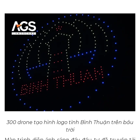
300 drone tạo hình logo tỉnh Bình Thuận trên bầu
trời
Màn trình diễn ánh sáng đầy đầu tư đã truyền tải