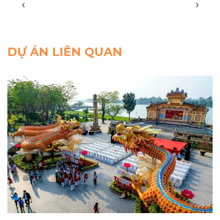
‹
›
DỰ ÁN LIÊN QUAN