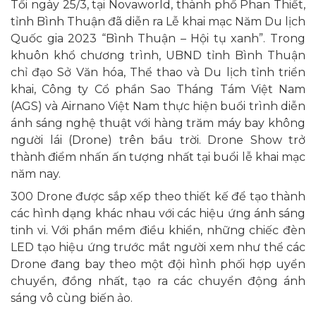
Tối ngày 25/3, tại Novaworld, thành phố Phan Thiết,
tỉnh Bình Thuận đã diễn ra Lễ khai mạc Năm Du lịch
Quốc gia 2023 “Bình Thuận – Hội tụ xanh”. Trong
khuôn khổ chương trình, UBND tỉnh Bình Thuận
chỉ đạo Sở Văn hóa, Thể thao và Du lịch tỉnh triển
khai, Công ty Cổ phần Sao Tháng Tám Việt Nam
(AGS) và Airnano Việt Nam thực hiện buổi trình diễn
ánh sáng nghệ thuật với hàng trăm máy bay không
người lái (Drone) trên bầu trời. Drone Show trở
thành điểm nhấn ấn tượng nhất tại buổi lễ khai mạc
năm nay.
300 Drone được sắp xếp theo thiết kế để tạo thành
các hình dạng khác nhau với các hiệu ứng ánh sáng
tinh vi. Với phần mềm điều khiển, những chiếc đèn
LED tạo hiệu ứng trước mắt người xem như thể các
Drone đang bay theo một đội hình phối hợp uyển
chuyển, đồng nhất, tạo ra các chuyển động ánh
sáng vô cùng biến ảo.