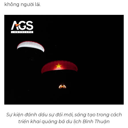
không người lái.
Sự kiện đánh dấu sự đổi mới, sáng tạo trong cách
triển khai quảng bá du lịch Bình Thuận